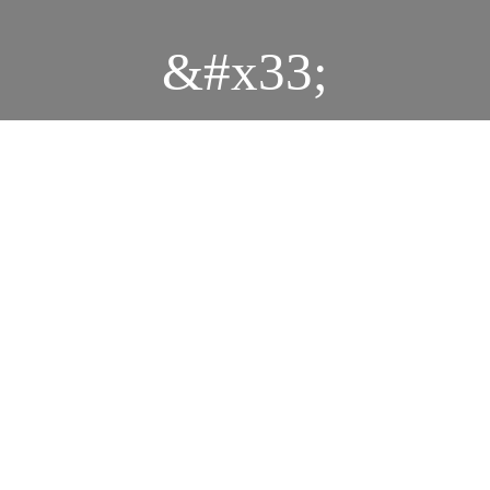
&#x33;
Durbar
IMG 0259
IMG 0250
IMG 0243
IMG 0266