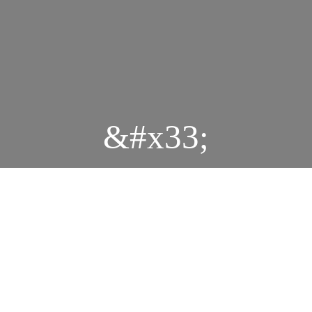
&#x33;
Durbar
IMG 0259
IMG 0250